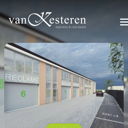
Home
Dit zijn wij
Aanbod
Projecten
Ik wil iets (ver)kopen of huren!
Contact
marco@vankesteren.nl
+31 (0) 318 – 240 330