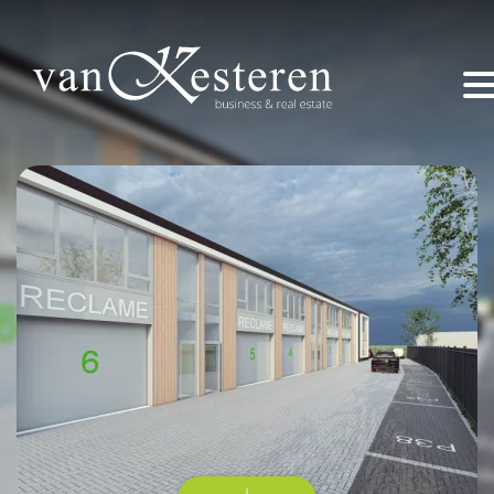
Home
Dit zijn wij
Aanbod
Projecten
Ik wil iets (ver)kopen of huren!
Contact
marco@vankesteren.nl
+31 (0) 318 – 240 330