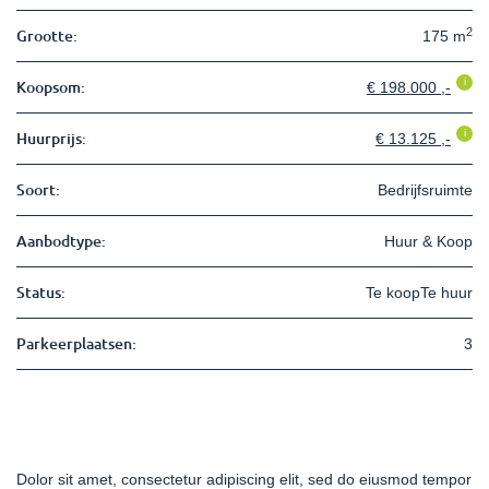
2
Grootte:
175 m
i
Koopsom:
€ 198.000 ,-
i
Huurprijs:
€ 13.125 ,-
Soort:
Bedrijfsruimte
Aanbodtype:
Huur & Koop
Status:
Te koopTe huur
Parkeerplaatsen:
3
Dolor sit amet, consectetur adipiscing elit, sed do eiusmod tempor