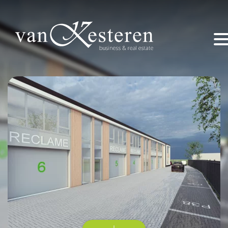
Home
Dit zijn wij
Aanbod
Projecten
Ik wil iets (ver)kopen of huren!
Contact
marco@vankesteren.nl
+31 (0) 318 – 240 330